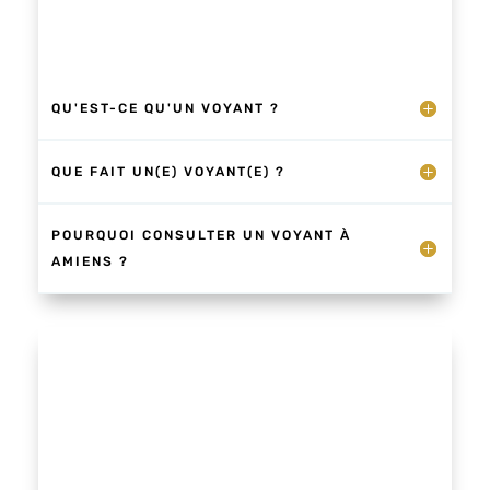
QU'EST-CE QU'UN VOYANT ?
QUE FAIT UN(E) VOYANT(E) ?
POURQUOI CONSULTER UN VOYANT À
AMIENS ?
Un prénom, une date de naissance… et
tout commence je ressens la lumière de