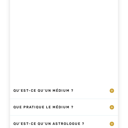
vos périodes vibratoires passées, celles qui
ont conditionné votre parcours….
QU'EST-CE QU'UN MÉDIUM ?
QUE PRATIQUE LE MÉDIUM ?
QU'EST-CE QU'UN ASTROLOGUE ?