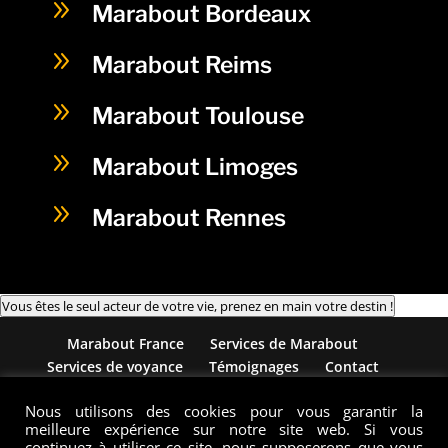
9
Marabout Bordeaux
9
Marabout Reims
9
Marabout Toulouse
9
Marabout Limoges
9
Marabout Rennes
Vous êtes le seul acteur de votre vie, prenez en main votre destin !
Marabout France
Services de Marabout
Services de voyance
Témoignages
Contact
Blog
Mentions Légales
Nous utilisons des cookies pour vous garantir la
meilleure expérience sur notre site web. Si vous
continuez à utiliser ce site, nous supposerons que vous