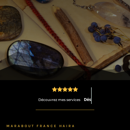





Occultisme
Découvrez mes services
MARABOUT FRANCE HAIRA