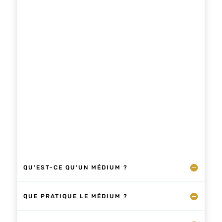
vos périodes vibratoires passées, celles qui
ont conditionné votre parcours….
QU'EST-CE QU'UN MÉDIUM ?
QUE PRATIQUE LE MÉDIUM ?