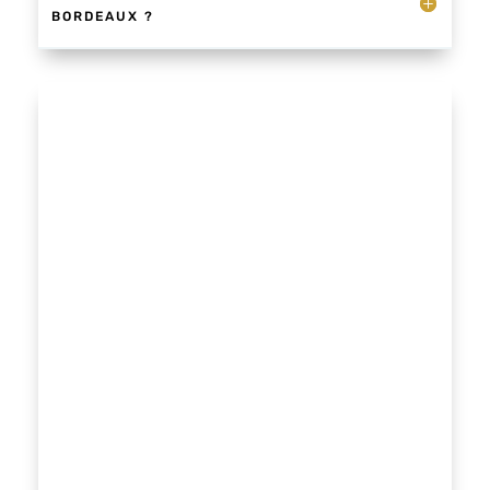
BORDEAUX ?
Dans l’ensemble, la voyance compte six
formes de clairvoyance : la vision classique,
empathique, verbale, prophétique,
prémonition par manifestation ou
guérison.