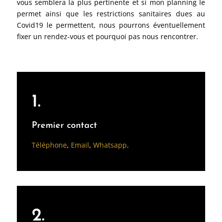
vous semblera la plus pertinente et si mon planning le
permet ainsi que les restrictions sanitaires dues au
Covid19 le permettent, nous pourrons éventuellement
fixer un rendez-vous et pourquoi pas nous rencontrer.
1.
Premier contact
Téléphone
,
Email
,
Whatsapp
.
2.