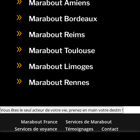
9
Marabout Amiens
9
Marabout Bordeaux
9
Marabout Reims
9
Marabout Toulouse
9
Marabout Limoges
9
Marabout Rennes
Vous êtes le seul acteur de votre vie, prenez en main votre destin !
Marabout France
Services de Marabout
Services de voyance
Témoignages
Contact
Blog
Mentions Légales