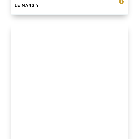
LE MANS ?
Dans l’ensemble, la voyance compte six
formes de clairvoyance : la vision classique,
empathique, verbale, prophétique,
prémonition par manifestation ou
guérison.