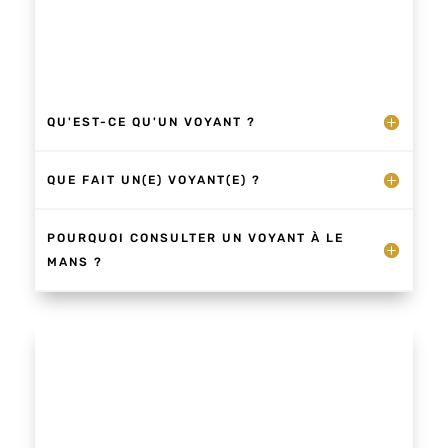
QU'EST-CE QU'UN VOYANT ?
QUE FAIT UN(E) VOYANT(E) ?
POURQUOI CONSULTER UN VOYANT À LE
MANS ?
Un prénom, une date de naissance… et
tout commence je ressens la lumière de