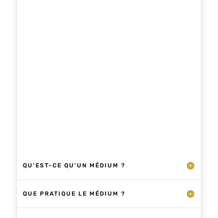
vos périodes vibratoires passées, celles qui
ont conditionné votre parcours….
QU'EST-CE QU'UN MÉDIUM ?
QUE PRATIQUE LE MÉDIUM ?