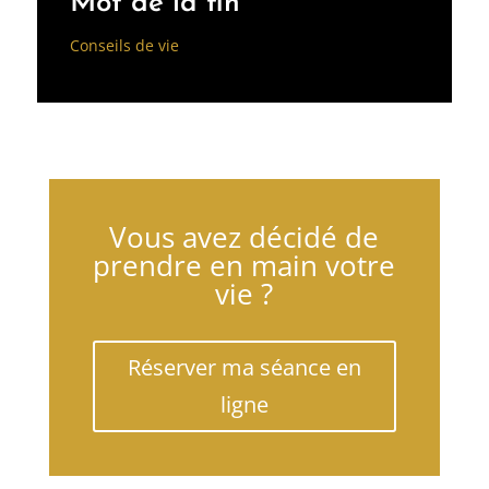
Mot de la fin
Conseils de vie
Vous avez décidé de
prendre en main votre
vie ?
Réserver ma séance en
ligne