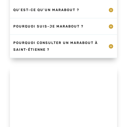
QU'EST-CE QU'UN MARABOUT ?
POURQUOI SUIS-JE MARABOUT ?
POURQUOI CONSULTER UN MARABOUT À
SAINT-ÉTIENNE ?
Dans l’ensemble, la voyance compte six
formes de clairvoyance : la vision classique,
empathique, verbale, prophétique,
prémonition par manifestation ou
guérison.